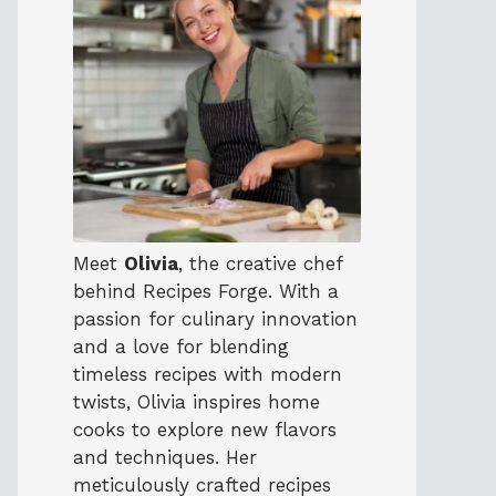
Meet
Olivia
, the creative chef
behind Recipes Forge. With a
passion for culinary innovation
and a love for blending
timeless recipes with modern
twists, Olivia inspires home
cooks to explore new flavors
and techniques. Her
meticulously crafted recipes