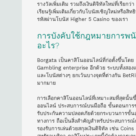
รางวัลเพิ่มเติม รวมถึงเงินดิจิทัลใหม่ที่เรีย
เรียนรู้เพิ่มเติมเกี่ยวกับโบนัสเชิญใหม่หรือสิท
รหัสผ่านโบนัส Higher 5 Casino ของเรา
การบังคับใช้กฎหมายการพนั
อะไร?
Borgata เป็นคาสิโนออนไลน์ที่ก่อตั้งขึ้นโด
Gambling enterprise อีกด้วย ระบบทั้งสอ
และโบนัสต่างๆ ยกเว้นบางจุดที่ต่างกัน BetRiv
มากมาย
การเลือกคาสิโนออนไลน์ที่เหมาะสมที่สุดนั้น
ออนไลน์ ประสบการณ์บนมือถือ ขั้นตอนการช
รับประกันความปลอดภัยด้วยกระบวนการขั้นสู
ทางการ ถือเป็นสิ่งสำคัญสำหรับประสบการณ์กา
รองรับการเล่นด้วยสกุลเงินดิจิทัล เช่น Coi