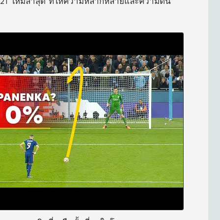
t 21 ใหม่ล่าสุด ที่ให้ความหลากหลายและความตื่น