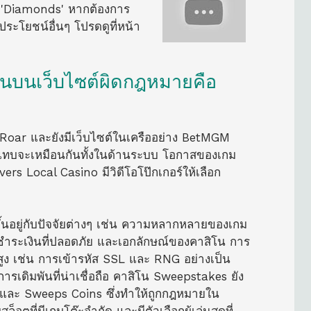
กว่า 'Diamonds' หากต้องการ
ธิประโยชน์อื่นๆ โปรดดูที่หน้า
นบนเว็บไซต์ผิดกฎหมายคือ
ย Roar และยังมีเว็บไซต์ในเครืออย่าง BetMGM
งแทบจะเหมือนกันทั้งในด้านระบบ โอกาสของเกม
ers Local Casino มีวิดีโอโป๊กเกอร์ให้เลือก
ขึ้นอยู่กับปัจจัยต่างๆ เช่น ความหลากหลายของเกม
ำระเงินที่ปลอดภัย และเอกลักษณ์ของคาสิโน การ
ง เช่น การเข้ารหัส SSL และ RNG อย่างเป็น
รเดิมพันที่น่าเชื่อถือ คาสิโน Sweepstakes ยัง
ns และ Sweeps Coins ซึ่งทำให้ถูกกฎหมายใน