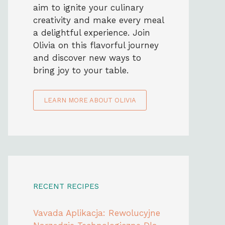
aim to ignite your culinary
creativity and make every meal
a delightful experience. Join
Olivia on this flavorful journey
and discover new ways to
bring joy to your table.
LEARN MORE ABOUT OLIVIA
RECENT RECIPES
Vavada Aplikacja: Rewolucyjne