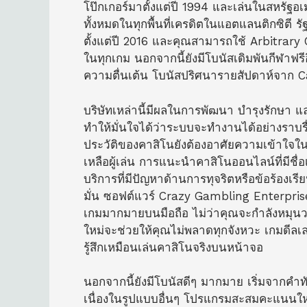
โป๊กเกอร์มาตั้งแต่ปี 1994 และเล่นในสหรัฐอเ
ทั้งหมดในทุกพื้นที่เครดิตในแอตแลนติกซิตี รั
ตั้งแต่ปี 2016 และคุณสามารถใช้ Arbitrary 
ในทุกเกม นอกจากนี้ยังมีโบนัสเดิมพันกีฬาฟ
ความตื่นเต้น โบนัสปริศนารายสัปดาห์จาก C
บริษัทเหล่านี้มีผลในการพัฒนา บำรุงรักษา
ทำให้มั่นใจได้ว่าระบบจะทำงานได้อย่างราบ
ประวัติของคาสิโนยังต้องอาศัยความเข้าใจใน
เหลือผู้เล่น การแนะนำคาสิโนออนไลน์ที่มีชื่อ
บริการที่มีปัญหาด้านการทุจริตหรือข้อร้องเรียน
มั่น ซอฟต์แวร์ Crazy Gambling Enterprise เป็
เกมมากมายบนมือถือ ไม่ว่าคุณจะกำลังหมุนว
ใหม่จะช่วยให้คุณไม่พลาดทุกจังหวะ เกมดีลเ
รู้สึกเหมือนเล่นคาสิโนจริงบนหน้าจอ
นอกจากนี้ยังมีโบนัสดีๆ มากมาย เริ่มจากคำ
เนื่องในรูปแบบอื่นๆ โปรแกรมสะสมคะแนนใหม่