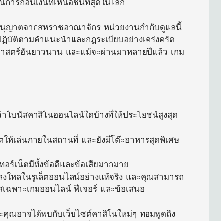
นการถอนเงินที่เหนือชั้นที่สุดในโลก
รับอนุญาตจากสหราชอาณาจักร หน่วยงานกำกับดูแลนี้
ปฏิบัติตามคำแนะนำและกฎระเบียบอย่างเคร่งครัด
วัติศาสตร์อันยาวนาน และแม้จะผ่านมาหลายปีแล้ว เกม
ะว่าโบนัสคาสิโนออนไลน์ใดบ้างที่ให้ประโยชน์สูงสุด
ให้เล่นภายในสถานที่ และยังมีโต๊ะอาหารสุดพิเศษ
อร์เน็ตมีทั้งข้อดีและข้อเสียมากมาย
ามหลงใหลในรูเล็ตออนไลน์อย่างแท้จริง และคุณสามารถ
นัสเฉพาะเกมออนไลน์ ฟีเจอร์ และข้อเสนอ
 และคุณอาจได้พบกับเว็บไซต์คาสิโนใหม่ๆ ทอมพูดถึง