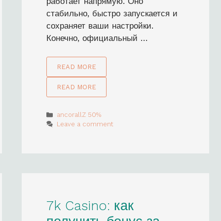
работает напрямую. Оно
стабильно, быстро запускается и
сохраняет ваши настройки.
Конечно, официальный …
READ MORE
READ MORE
Categories
ancorallZ 50%
Leave a comment
7k Casino: как