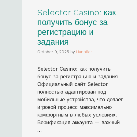
Selector Casino: как
получить бонус за
регистрацию и
задания
October 9, 2025
by
Hannifer
Selector Casino: как получить
бонус за регистрацию и задания
Официальный сайт Selector
полностью адаптирован под
мобильные устройства, что делает
игровой процесс максимально
комфортным в любых условиях.
Верификация аккаунта — важный
…