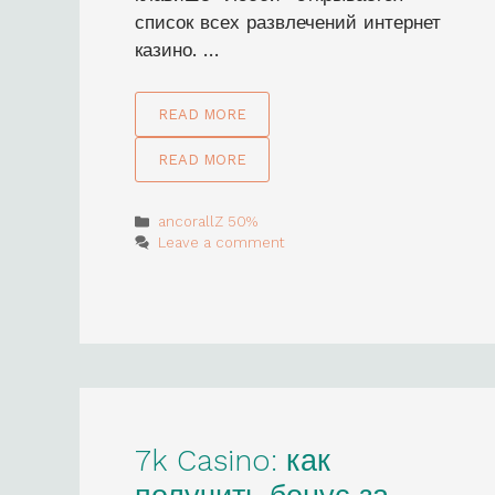
список всех развлечений интернет
казино. …
READ MORE
READ MORE
Categories
ancorallZ 50%
Leave a comment
7k Casino: как