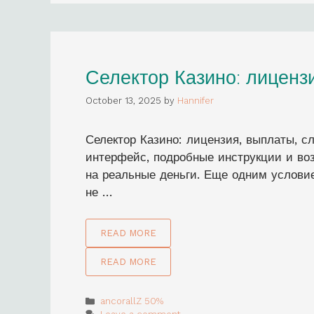
Селектор Казино: лиценз
October 13, 2025
by
Hannifer
Селектор Казино: лицензия, выплаты, 
интерфейс, подробные инструкции и во
на реальные деньги. Еще одним услови
не …
READ MORE
READ MORE
Categories
ancorallZ 50%