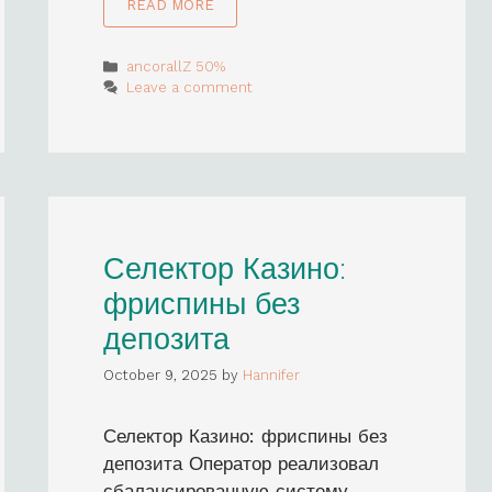
READ MORE
Categories
ancorallZ 50%
Leave a comment
Селектор Казино:
фриспины без
депозита
October 9, 2025
by
Hannifer
Селектор Казино: фриспины без
депозита Оператор реализовал
сбалансированную систему