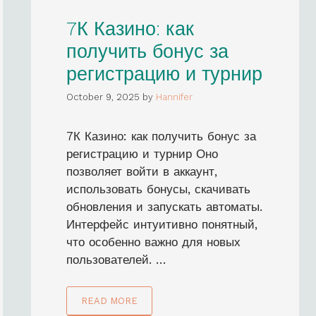
7К Казино: как
получить бонус за
регистрацию и турнир
October 9, 2025
by
Hannifer
7К Казино: как получить бонус за
регистрацию и турнир Оно
позволяет войти в аккаунт,
использовать бонусы, скачивать
обновления и запускать автоматы.
Интерфейс интуитивно понятный,
что особенно важно для новых
пользователей. …
READ MORE