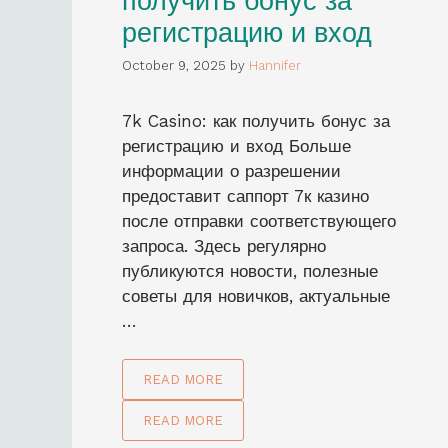
получить бонус за
регистрацию и вход
October 9, 2025
by
Hannifer
7k Casino: как получить бонус за
регистрацию и вход Больше
информации о разрешении
предоставит саппорт 7к казино
после отправки соответствующего
запроса. Здесь регулярно
публикуются новости, полезные
советы для новичков, актуальные
…
READ MORE
READ MORE