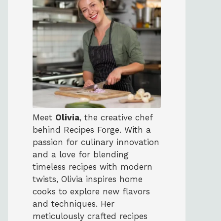
Meet
Olivia
, the creative chef
behind Recipes Forge. With a
passion for culinary innovation
and a love for blending
timeless recipes with modern
twists, Olivia inspires home
cooks to explore new flavors
and techniques. Her
meticulously crafted recipes