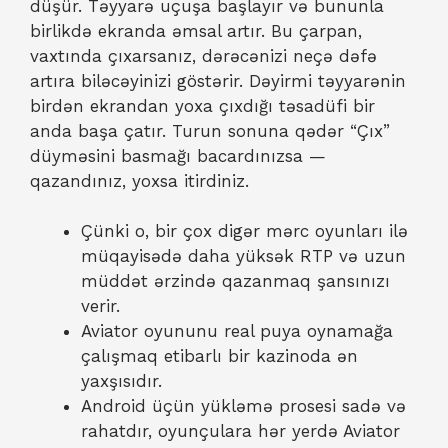
düşür. Təyyarə uçuşa başlayır və bununla
birlikdə ekranda əmsal artır. Bu çarpan,
vaxtında çıxarsanız, dərəcənizi neçə dəfə
artıra biləcəyinizi göstərir. Dəyirmi təyyarənin
birdən ekrandan yoxa çıxdığı təsadüfi bir
anda başa çatır. Turun sonuna qədər “Çıx”
düyməsini basmağı bacardınızsa —
qazandınız, yoxsa itirdiniz.
Çünki o, bir çox digər mərc oyunları ilə
müqayisədə daha yüksək RTP və uzun
müddət ərzində qazanmaq şansınızı
verir.
Aviator oyununu real puya oynamağa
çalışmaq etibarlı bir kazinoda ən
yaxşısıdır.
Android üçün yükləmə prosesi sadə və
rahatdır, oyunçulara hər yerdə Aviator