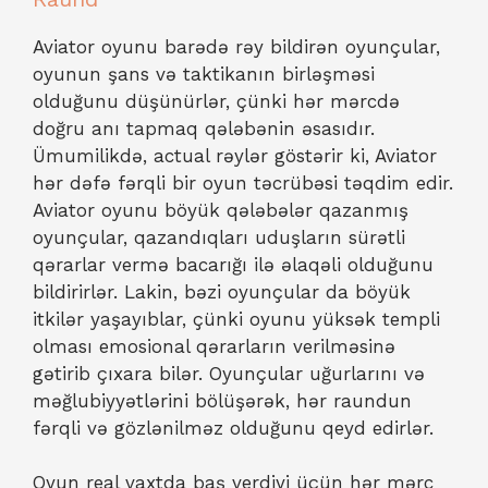
Aviator oyunu barədə rəy bildirən oyunçular,
oyunun şans və taktikanın birləşməsi
olduğunu düşünürlər, çünki hər mərcdə
doğru anı tapmaq qələbənin əsasıdır.
Ümumilikdə, actual rəylər göstərir ki, Aviator
hər dəfə fərqli bir oyun təcrübəsi təqdim edir.
Aviator oyunu böyük qələbələr qazanmış
oyunçular, qazandıqları uduşların sürətli
qərarlar vermə bacarığı ilə əlaqəli olduğunu
bildirirlər. Lakin, bəzi oyunçular da böyük
itkilər yaşayıblar, çünki oyunu yüksək templi
olması emosional qərarların verilməsinə
gətirib çıxara bilər. Oyunçular uğurlarını və
məğlubiyyətlərini bölüşərək, hər raundun
fərqli və gözlənilməz olduğunu qeyd edirlər.
Oyun real vaxtda baş verdiyi üçün hər mərc