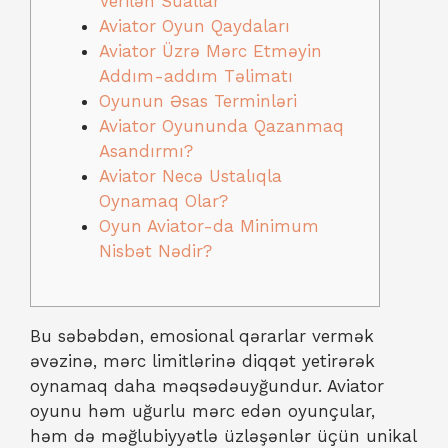
Verilən Suallar
Aviator Oyun Qaydaları
Aviator Üzrə Mərc Etməyin
Addım-addım Təlimatı
Oyunun Əsas Terminləri
Aviator Oyununda Qazanmaq
Asandırmı?
Aviator Necə Ustalıqla
Oynamaq Olar?
Oyun Aviator-da Minimum
Nisbət Nədir?
Bu səbəbdən, emosional qərarlar vermək
əvəzinə, mərc limitlərinə diqqət yetirərək
oynamaq daha məqsədəuyğundur. Aviator
oyunu həm uğurlu mərc edən oyunçular,
həm də məğlubiyyətlə üzləşənlər üçün unikal