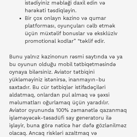
istədiyiniz məbləği daxil edin və
hərəkəti təsdiqləyin.
Bir çox onlayn kazino və qumar
platforması, oyunçuları cəlb etmək
üçün müxtəlif bonuslar və eksklüziv
promotional kodlar” “təklif edir.
Bunu yalnız kazinonun rəsmi saytında və ya
bu oyunun olduğu mobil tətbiqetməsində
oynaya bilərsiniz. Aviator tətbiqini
yükləməyiniz istənirsə, inanmayın-bu
saxtadır. Bu cür tətbiqlər istifadəçiləri
aldatmaq, onlardan pul almaq və şəxsi
məlumatları oğurlamaq üçün yaradılır.
Aviator oyununda 100% zəmanətlə qazanmaq
işləməyəcək-təsadüfi say generatoru ilə
işləyir, buna görə nəticə hər dəfə gözlənilməz
olacaq. Ancaq riskləri azaltmaq və