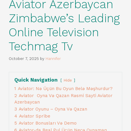
Aviator Azerbaycan
Zimbabwe’s Leading
Online Television
Techmag Tv
October 7, 2025
by
Hannifer
Quick Navigation
Hide
1
Aviator: Nə Üçün Bu Oyun Belə Məşhurdur?
2
Aviator ️ Oyna Və Qazan Rəsmi Sayti Aviator
Azerbaycan
3
Aviator Oyunu – Oyna Və Qazan
4
Aviator Spribe
5
Aviator Bonusları Və Demo
6
Aviator-da Real Pul Üçün Necə Oynamaq