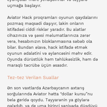
uçmağa başlayır.
Aviator Hack proqramları oyunun qaydalarını
pozmaq məqsədi daşıyır, lakin onların
istifadəsi ciddi risklər yaradır. Bu alətlər
cihazınıza və şəxsi məlumatlarınıza zərər
verə, hesabınızın bloklanmasına səbəb ola
bilər. Bundan əlavə, hack istifadə etmək
oyunun ədalətini və əyləncəsini məhv edir.
Oyunda dürüstlük həm təhlükəsizlik, həm də
maraqlı təcrübə üçün əsasdır.
Tez-tez Verilən Suallar
Ən son vaxtlarda Azərbaycanın axtarış
sorğularında Aviator hətta “dollar kursu”nu
belə geridə qoydu. Təyyarənin ya göylərə
qalxdığı, ya de uma birinci saniyədə düşdüyü