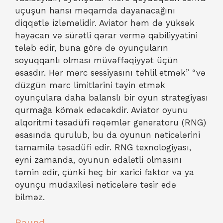
uçuşun hansı məqamda dayanacağını
diqqətlə izləməlidir. Aviator həm də yüksək
həyəcan və sürətli qərar vermə qabiliyyətini
tələb edir, buna görə də oyunçuların
soyuqqanlı olması müvəffəqiyyət üçün
əsasdır. Hər mərc sessiyasını təhlil etmək” “və
düzgün mərc limitlərini təyin etmək
oyunçulara daha balanslı bir oyun strategiyası
qurmağa kömək edəcəkdir. Aviator oyunu
alqoritmi təsadüfi rəqəmlər generatoru (RNG)
əsasında qurulub, bu da oyunun nəticələrini
tamamilə təsadüfi edir. RNG texnologiyası,
eyni zamanda, oyunun ədalətli olmasını
təmin edir, çünki heç bir xarici faktor və ya
oyunçu müdaxiləsi nəticələrə təsir edə
bilməz.
Raund