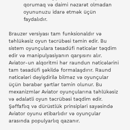
qorumaq və daimi nəzarət olmadan
oyununuzu idarə etmək üçün
faydalıdır.
Brauzer versiyası tam funksionaldır və
təhlükəsiz oyun təcrübəsi təmin edir. Bu
sistem oyunçulara təsadüfi nəticələr təqdim
edir və manipulyasiyanın qarşısını alır.
Aviator-un alqoritmi hər raundun nəticələrini
tam təsadüfi şəkildə formalaşdırır. Raund
nəticələri dəyişdirilə bilməz və oyunçular
üçün bərabər şərtlər təmin olunur. Bu
mexanizmlər Aviator oyunçularına təhlükəsiz
və ədalətli oyun təcrübəsi təqdim edir.
Şəffaflıq və dürüstlük prinsipləri sayəsində
Aviator oyunu etibarlıdır və oyunçular
arasında populyarlıq qazanır.