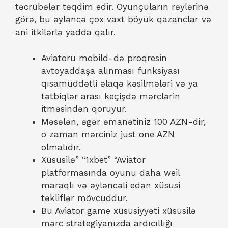
təcrübələr təqdim edir. Oyunçuların rəylərinə
görə, bu əyləncə çox vaxt böyük qazanclar və
ani itkilərlə yadda qalır.
Aviatoru mobild-də proqresin
avtoyaddaşa alınması funksiyası
qısamüddətli əlaqə kəsilmələri və ya
tətbiqlər arası keçişdə mərclərin
itməsindən qoruyur.
Məsələn, əgər əmanətiniz 100 AZN-dir,
o zaman mərciniz just one AZN
olmalıdır.
Xüsusilə” “1xbet” “Aviator
platformasında oyunu daha weil
maraqlı və əyləncəli edən xüsusi
təkliflər mövcuddur.
Bu Aviator game xüsusiyyəti xüsusilə
mərc strategiyanızda ardıcıllığı