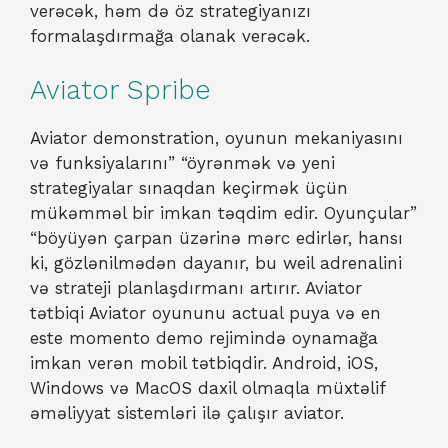
verəcək, həm də öz strategiyanızı
formalaşdırmağa olanak verəcək.
Aviator Spribe
Aviator demonstration, oyunun mekaniyasını
və funksiyalarını” “öyrənmək və yeni
strategiyalar sınaqdan keçirmək üçün
mükəmməl bir imkan təqdim edir. Oyunçular”
“böyüyən çarpan üzərinə mərc edirlər, hansı
ki, gözlənilmədən dayanır, bu weil adrenalini
və strateji planlaşdırmanı artırır. Aviator
tətbiqi Aviator oyununu actual puya və en
este momento demo rejimində oynamağa
imkan verən mobil tətbiqdir. Android, iOS,
Windows və MacOS daxil olmaqla müxtəlif
əməliyyat sistemləri ilə çalışır aviator.