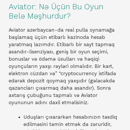
Aviator: Nə Üçün Bu Oyun
Belə Məşhurdur?
Aviator azerbaycan-da real pulla oynamağa
başlamaq üçün etibarlı kazinoda hesab
yaratmaq lazımdır. Etibarlı bir sayt tapmaq
asandır-lisenziyası, geniş bir oyun seçimi,
bonuslar və ödəmə üsulları və həqiqi
oyunçuların yaxşı rəyləri olmalıdır. Bir kart,
elektron cüzdan və” “cryptocurrency istifadə
edərək depozit qoymaq yaxşıdır (gələcəkdə
qazancları çıxarmaq daha asandır). Sonra
axtarış çubuğunu tapmalı və Aviator
oyununun adını daxil etməlisiniz.
Uduşları çıxararkən hesabınızın təsdiq
edilməsini təmin etmək də zəruridir,