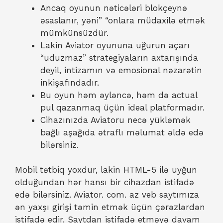
Ancaq oyunun nəticələri blokçeynə
əsaslanır, yəni” “onlara müdaxilə etmək
mümkünsüzdür.
Lakin Aviator oyununa uğurun açarı
“uduzmaz” strategiyaların axtarışında
deyil, intizamın və emosional nəzarətin
inkişafındadır.
Bu oyun həm əyləncə, həm də actual
pul qazanmaq üçün ideal platformadır.
Cihazınızda Aviatoru necə yükləmək
bağlı aşağıda ətraflı məlumat əldə edə
bilərsiniz.
Mobil tətbiq yoxdur, lakin HTML-5 ilə uyğun
olduğundan hər hansı bir cihazdan istifadə
edə bilərsiniz. Aviator. com. az veb saytımıza
ən yaxşı girişi təmin etmək üçün çərəzlərdən
istifadə edir. Saytdan istifadə etməyə davam